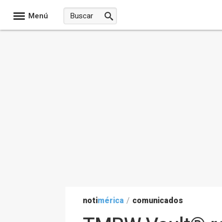
Menú
noti
mérica
/
comunicados