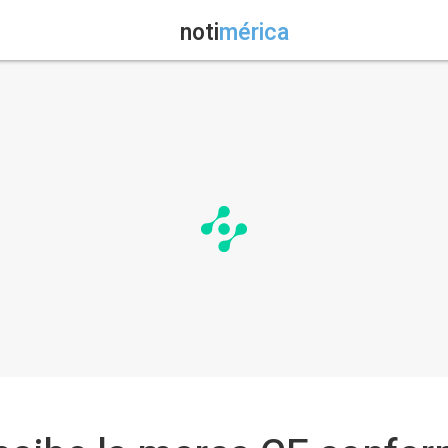
noti
mérica