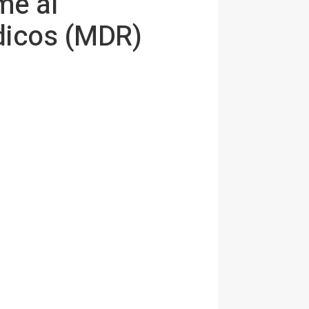
me al
dicos (MDR)