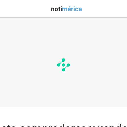
noti
mérica