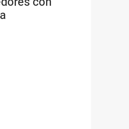
edores con
ña