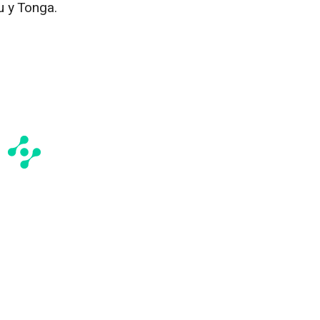
u y
Tonga
.