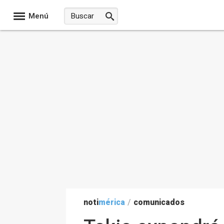
Menú
noti
mérica
/
comunicados