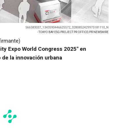
566583037_1343590446625572_3280852429975181110_N
- TOKYO BAY ESG PROJECT PR OFFICE/PR NEWSWIRE
firmante)
ity Expo World Congress 2025" en
 de la innovación urbana