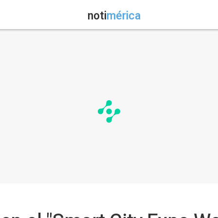
noti
mérica