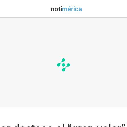
noti
mérica