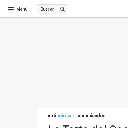
Menú
noti
mérica
/
comunicados