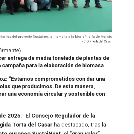
tantes del proyecto Sustainext en la visita a la biorrefinería de Hervás
- D.O.P. Torta del Casar
firmante)
cer entrega de media tonelada de plantas de
a campaña para la elaboración de biomasa
Muñoz: “Estamos comprometidos con dar una
colas que producimos. De esta manera,
rar una economía circular y sostenible con
 de 2025
.- El
Consejo Regulador de la
ida Torta del Casar
ha destacado, tras la
cto europeo SustaiNext,
el
“gran valor”