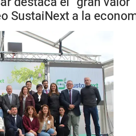
ar destaca el “gran valor”
eo SustaiNext a la econo