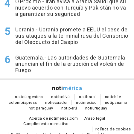
O.Próximo.- Irán avisa a Arabia Saudí que su
nuevo acuerdo con Turquía y Pakistán no va
a garantizar su seguridad
Ucrania.- Ucrania promete a EEUU el cese de
sus ataques a la terminal rusa del Consorcio
del Oleoducto del Caspio
Guatemala.- Las autoridades de Guatemala
anuncian el fin de la erupción del volcán de
Fuego
noti
mérica
notici
argentina
noti
bolivia
noti
brasil
noti
chile
colombia
press
noti
ecuador
noti
méxico
noti
panama
noti
paraguay
noti
perú
noti
uruguay
Acerca de notimerica.com
Aviso legal
Cumplimiento normativo
Política de cookies