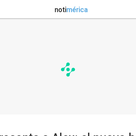
noti
mérica