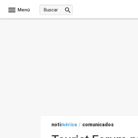
Menú
noti
mérica
/
comunicados