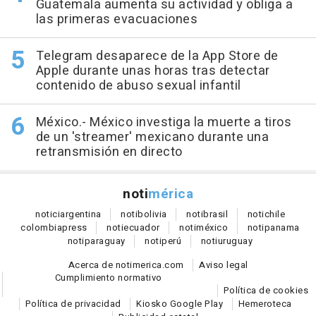
Guatemala aumenta su actividad y obliga a
las primeras evacuaciones
Telegram desaparece de la App Store de
Apple durante unas horas tras detectar
contenido de abuso sexual infantil
México.- México investiga la muerte a tiros
de un 'streamer' mexicano durante una
retransmisión en directo
noti
mérica
notici
argentina
noti
bolivia
noti
brasil
noti
chile
colombia
press
noti
ecuador
noti
méxico
noti
panama
noti
paraguay
noti
perú
noti
uruguay
Acerca de notimerica.com
Aviso legal
Cumplimiento normativo
Política de cookies
Política de privacidad
Kiosko Google Play
Hemeroteca