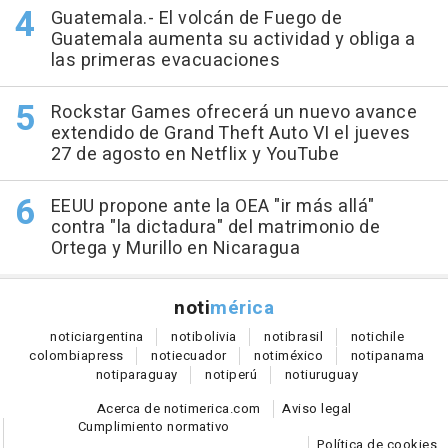
Guatemala.- El volcán de Fuego de
Guatemala aumenta su actividad y obliga a
las primeras evacuaciones
Rockstar Games ofrecerá un nuevo avance
extendido de Grand Theft Auto VI el jueves
27 de agosto en Netflix y YouTube
EEUU propone ante la OEA "ir más allá"
contra "la dictadura" del matrimonio de
Ortega y Murillo en Nicaragua
noti
mérica
notici
argentina
noti
bolivia
noti
brasil
noti
chile
colombia
press
noti
ecuador
noti
méxico
noti
panama
noti
paraguay
noti
perú
noti
uruguay
Acerca de notimerica.com
Aviso legal
Cumplimiento normativo
Política de cookies