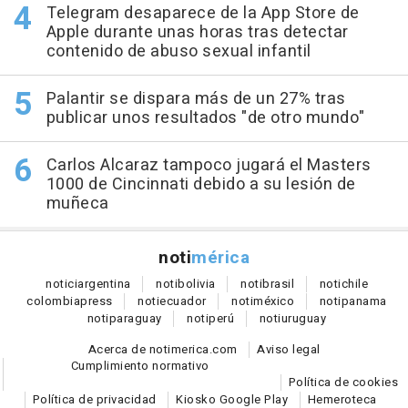
Telegram desaparece de la App Store de
Apple durante unas horas tras detectar
contenido de abuso sexual infantil
Palantir se dispara más de un 27% tras
publicar unos resultados "de otro mundo"
Carlos Alcaraz tampoco jugará el Masters
1000 de Cincinnati debido a su lesión de
muñeca
noti
mérica
notici
argentina
noti
bolivia
noti
brasil
noti
chile
colombia
press
noti
ecuador
noti
méxico
noti
panama
noti
paraguay
noti
perú
noti
uruguay
Acerca de notimerica.com
Aviso legal
Cumplimiento normativo
Política de cookies
Política de privacidad
Kiosko Google Play
Hemeroteca