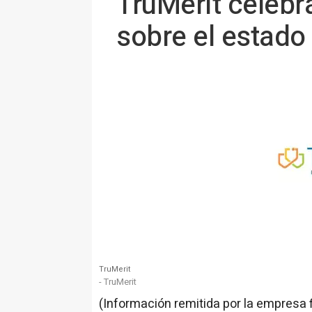
TruMerit celebr
sobre el estado
TruMerit
- TruMerit
(Información remitida por la empresa 