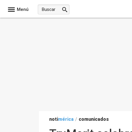
Menú
noti
mérica
/
comunicados