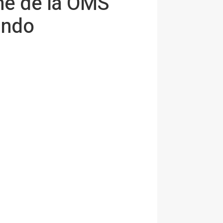
rme de la OMS
undo