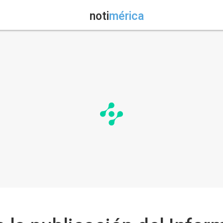
noti
mérica