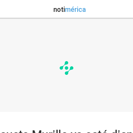
noti
mérica