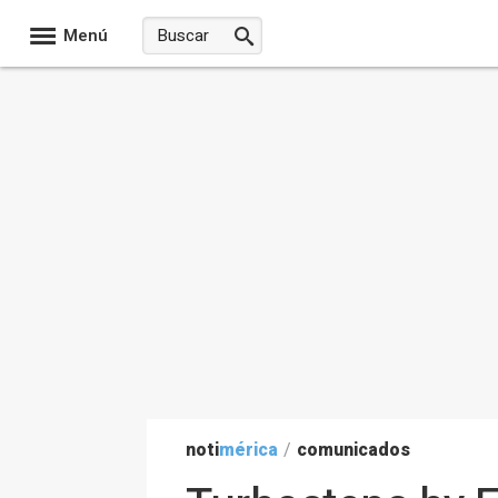
Menú
noti
mérica
/
comunicados