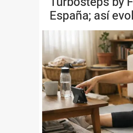
Turbosteps by F
España; así evol