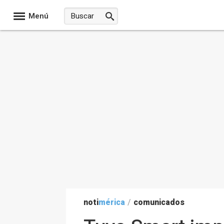
Menú
noti
mérica
/
comunicados