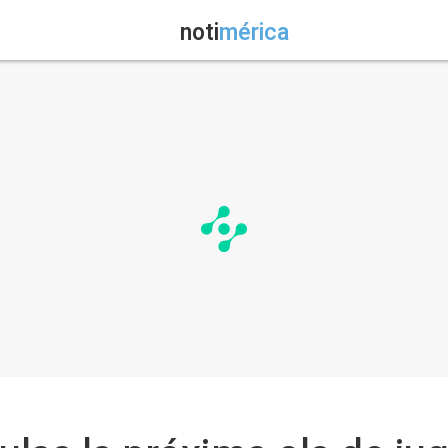
noti
mérica