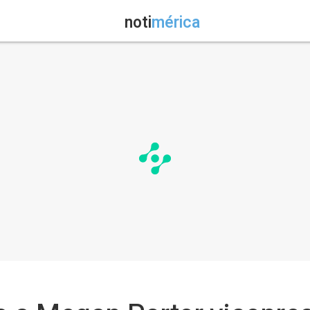
noti
mérica