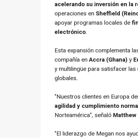
acelerando su inversión en la 
operaciones en
Sheffield (Rein
apoyar programas locales de
fi
electrónico
.
Esta expansión complementa la
compañía en
Accra (Ghana)
y
E
y multilingüe para satisfacer l
globales.
"Nuestros clientes en Europa 
agilidad y cumplimiento norma
Norteamérica", señaló
Matthew 
"El liderazgo de Megan nos ayu