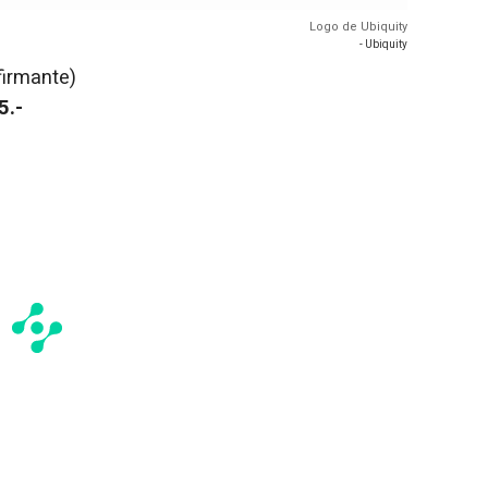
Logo de Ubiquity
- Ubiquity
firmante)
5.-