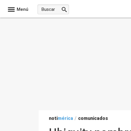
Menú
noti
mérica
/
comunicados