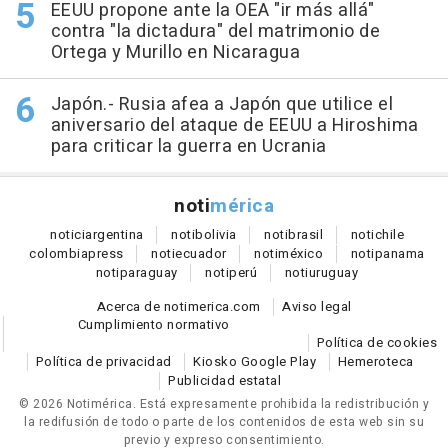
EEUU propone ante la OEA "ir más allá"
contra "la dictadura" del matrimonio de
Ortega y Murillo en Nicaragua
Japón.- Rusia afea a Japón que utilice el
aniversario del ataque de EEUU a Hiroshima
para criticar la guerra en Ucrania
noti
mérica
notici
argentina
noti
bolivia
noti
brasil
noti
chile
colombia
press
noti
ecuador
noti
méxico
noti
panama
noti
paraguay
noti
perú
noti
uruguay
Acerca de notimerica.com
Aviso legal
Cumplimiento normativo
Política de cookies
Política de privacidad
Kiosko Google Play
Hemeroteca
Publicidad estatal
© 2026 Notimérica.
Está expresamente prohibida la redistribución y
la redifusión de todo o parte de los contenidos de esta web sin su
previo y expreso consentimiento.