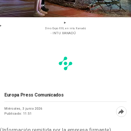
Dino Expo XXL en intu Xanadú
- INTU XANADÚ
Europa Press Comunicados
Miércoles, 3 junio 2026
Publicado: 11:51
Abri
(Información remitida por la empresa firmante)