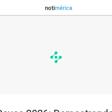
noti
mérica