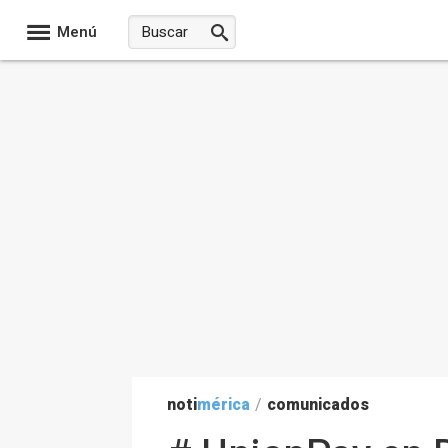
Menú
noti
mérica
/
comunicados