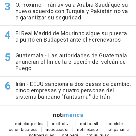
O.Próximo.- Irán avisa a Arabia Saudí que su
nuevo acuerdo con Turquía y Pakistán no va
a garantizar su seguridad
El Real Madrid de Mourinho sigue su puesta
a punto en Budapest ante el Ferencvaros
Guatemala.- Las autoridades de Guatemala
anuncian el fin de la erupción del volcán de
Fuego
Irán.- EEUU sanciona a dos casas de cambio,
cinco empresas y cuatro personas del
sistema bancario "fantasma" de Irán
noti
mérica
notici
argentina
noti
bolivia
noti
brasil
noti
chile
colombia
press
noti
ecuador
noti
méxico
noti
panama
noti
paraguay
noti
perú
noti
uruguay