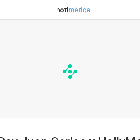
noti
mérica