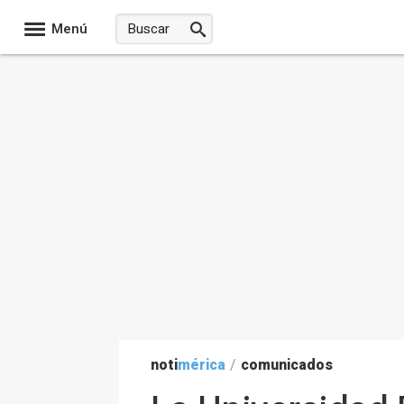
Menú
noti
mérica
/
comunicados