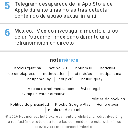
Telegram desaparece de la App Store de
Apple durante unas horas tras detectar
contenido de abuso sexual infantil
México.- México investiga la muerte a tiros
de un 'streamer' mexicano durante una
retransmisión en directo
noti
mérica
notici
argentina
noti
bolivia
noti
brasil
noti
chile
colombia
press
noti
ecuador
noti
méxico
noti
panama
noti
paraguay
noti
perú
noti
uruguay
Acerca de notimerica.com
Aviso legal
Cumplimiento normativo
Política de cookies
Política de privacidad
Kiosko Google Play
Hemeroteca
Publicidad estatal
© 2026 Notimérica.
Está expresamente prohibida la redistribución y
la redifusión de todo o parte de los contenidos de esta web sin su
previo y expreso consentimiento.