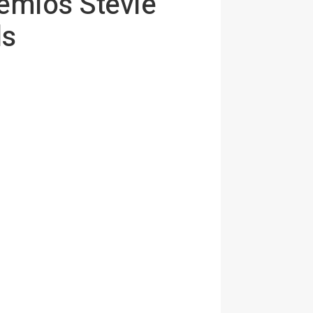
remios Stevie
ds