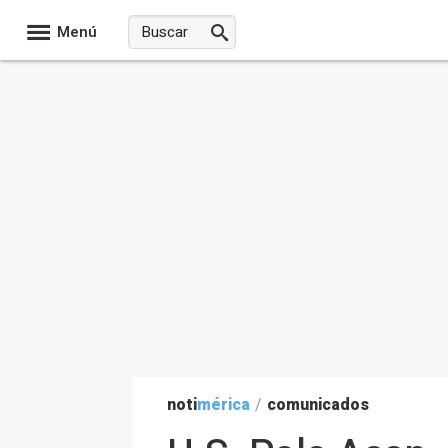
Menú
noti
mérica
/
comunicados