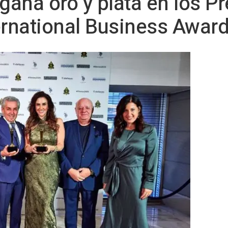
 gana oro y plata en los P
ernational Business Awar