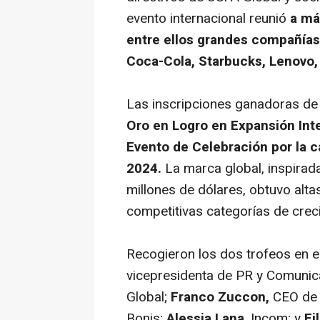
evento internacional reunió
a má
entre ellos grandes compañías
Coca-Cola, Starbucks, Lenovo, 
Las inscripciones ganadoras de 
Oro en
Logro en Expansión Int
Evento de Celebración
por la 
2024.
La marca global, inspirad
millones de dólares, obtuvo alta
competitivas categorías de creci
Recogieron los dos trofeos en e
vicepresidenta de PR y Comunic
Global;
Franco Zuccon,
CEO de 
Bonis;
Alessia Lana
, Incom; y
Fi