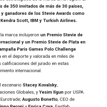
s de 350 invitados de más de 30 países,
 y ganadores de los Stevie Awards como
Kendra Scott, IBM y Turkish Airlines.
la marca incluyeron
un Premio Stevie de
ernacional
y un Premio Stevie de Plata en
campaña Paris Games Polo Challenge
a en el deporte y valorada en miles de
s calificaciones del jurado en estas
miento internacional.
l escenario
Stacey Kovalsky
,
aciones Globales, y
Yesim Ilgun
por USPA
Eurotrade;
Augusto Bonetto
, CEO de
lippo Peroni
y
Enrica Cova
, Eastlab.