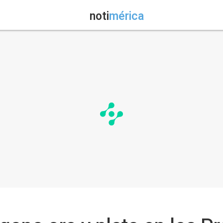
noti
mérica