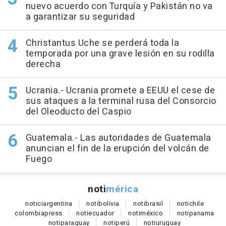
nuevo acuerdo con Turquía y Pakistán no va
a garantizar su seguridad
Christantus Uche se perderá toda la
temporada por una grave lesión en su rodilla
derecha
Ucrania.- Ucrania promete a EEUU el cese de
sus ataques a la terminal rusa del Consorcio
del Oleoducto del Caspio
Guatemala.- Las autoridades de Guatemala
anuncian el fin de la erupción del volcán de
Fuego
noti
mérica
notici
argentina
noti
bolivia
noti
brasil
noti
chile
colombia
press
noti
ecuador
noti
méxico
noti
panama
noti
paraguay
noti
perú
noti
uruguay