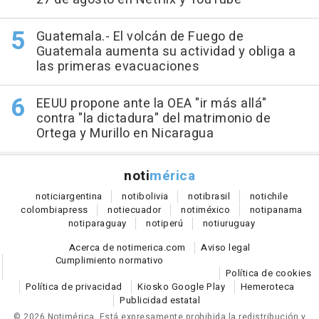
Guatemala.- El volcán de Fuego de
Guatemala aumenta su actividad y obliga a
las primeras evacuaciones
EEUU propone ante la OEA "ir más allá"
contra "la dictadura" del matrimonio de
Ortega y Murillo en Nicaragua
noti
mérica
notici
argentina
noti
bolivia
noti
brasil
noti
chile
colombia
press
noti
ecuador
noti
méxico
noti
panama
noti
paraguay
noti
perú
noti
uruguay
Acerca de notimerica.com
Aviso legal
Cumplimiento normativo
Política de cookies
Política de privacidad
Kiosko Google Play
Hemeroteca
Publicidad estatal
© 2026 Notimérica.
Está expresamente prohibida la redistribución y