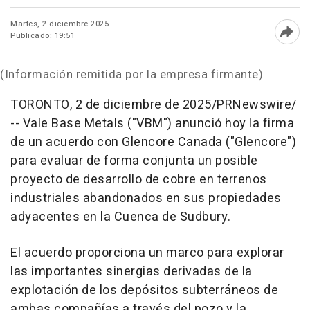
Martes, 2 diciembre 2025
Publicado: 19:51
Abri
(Información remitida por la empresa firmante)
TORONTO
,
2 de diciembre de 2025
/PRNewswire/
--
Vale Base Metals ("VBM") anunció hoy la firma
de un acuerdo con Glencore Canada ("Glencore")
para evaluar de forma conjunta un posible
proyecto de desarrollo de cobre en terrenos
industriales abandonados en sus propiedades
adyacentes en la
Cuenca de Sudbury
.
El acuerdo proporciona un marco para explorar
las importantes sinergias derivadas de la
explotación de los depósitos subterráneos de
ambas compañías a través del pozo y la