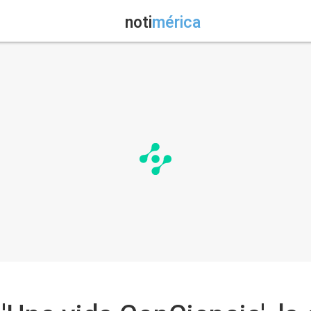
noti
mérica