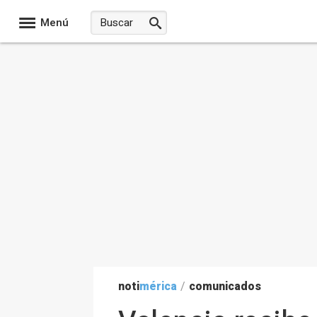
Menú
noti
mérica
/
comunicados