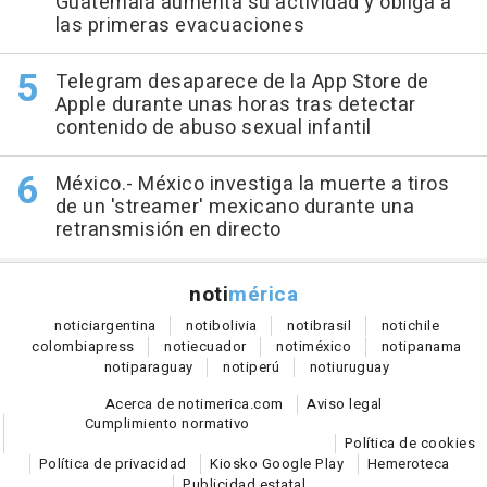
Guatemala aumenta su actividad y obliga a
las primeras evacuaciones
Telegram desaparece de la App Store de
Apple durante unas horas tras detectar
contenido de abuso sexual infantil
México.- México investiga la muerte a tiros
de un 'streamer' mexicano durante una
retransmisión en directo
noti
mérica
notici
argentina
noti
bolivia
noti
brasil
noti
chile
colombia
press
noti
ecuador
noti
méxico
noti
panama
noti
paraguay
noti
perú
noti
uruguay
Acerca de notimerica.com
Aviso legal
Cumplimiento normativo
Política de cookies
Política de privacidad
Kiosko Google Play
Hemeroteca
Publicidad estatal