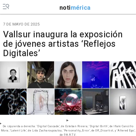
noti
mérica
7 DE MAYO DE 2025
Vallsur inaugura la exposición
de jóvenes artistas ‘Reflejos
Digitales’
De izquierda a derecha: ‘Digital Cascade’, de Esteban Riviera; ‘Digital Birth’, de Iñaki Cancillo
Mora; ‘Latent Life’, de Lida Zacharoupoulou; ‘Personality_Error’, de Off_Disartist; y ‘Altered Ego’,
de P.A.R.T.V.