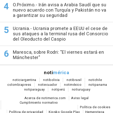
O.Próximo.- Irán avisa a Arabia Saudí que su
nuevo acuerdo con Turquía y Pakistán no va
a garantizar su seguridad
Ucrania.- Ucrania promete a EEUU el cese de
sus ataques a la terminal rusa del Consorcio
del Oleoducto del Caspio
Maresca, sobre Rodri: "El viernes estará en
Mánchester"
noti
mérica
notici
argentina
noti
bolivia
noti
brasil
noti
chile
colombia
press
noti
ecuador
noti
méxico
noti
panama
noti
paraguay
noti
perú
noti
uruguay
Acerca de notimerica.com
Aviso legal
Cumplimiento normativo
Política de cookies
Política de privacidad
Kiosko Google Play
Hemeroteca