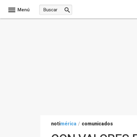
Menú
noti
mérica
/
comunicados