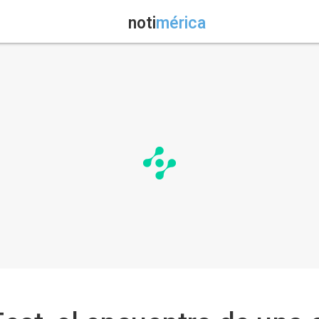
noti
mérica