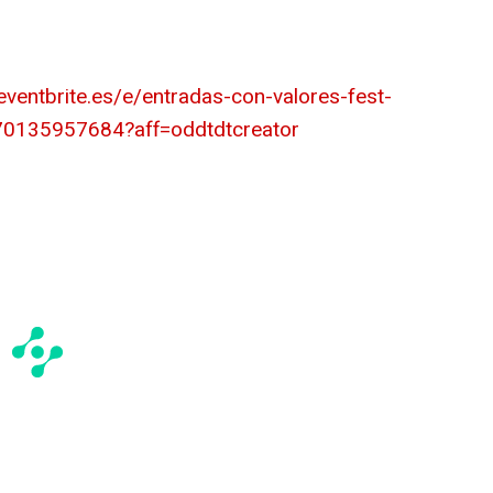
eventbrite.es/e/entradas-con-valores-fest-
70135957684?aff=oddtdtcreator