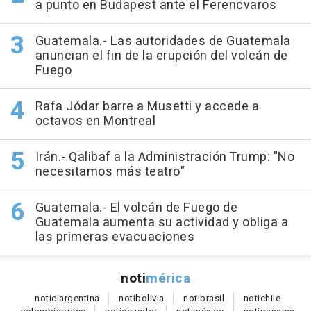
a punto en Budapest ante el Ferencvaros
Guatemala.- Las autoridades de Guatemala
anuncian el fin de la erupción del volcán de
Fuego
Rafa Jódar barre a Musetti y accede a
octavos en Montreal
Irán.- Qalibaf a la Administración Trump: "No
necesitamos más teatro"
Guatemala.- El volcán de Fuego de
Guatemala aumenta su actividad y obliga a
las primeras evacuaciones
noti
mérica
notici
argentina
noti
bolivia
noti
brasil
noti
chile