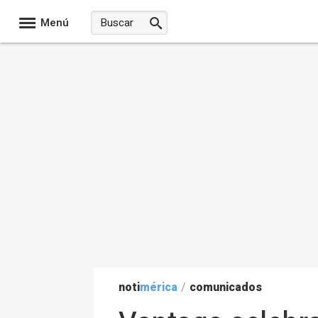
Menú
noti
mérica
/
comunicados