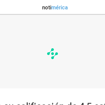
noti
mérica