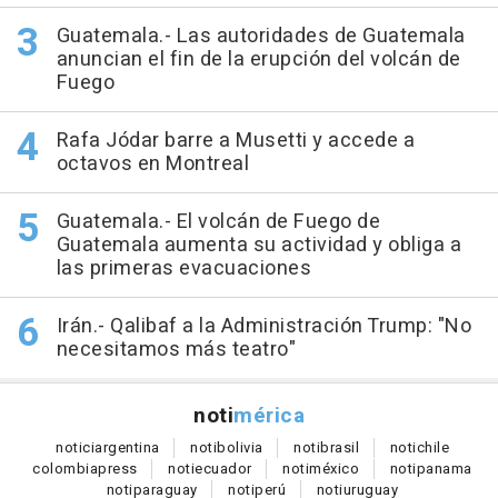
Guatemala.- Las autoridades de Guatemala
anuncian el fin de la erupción del volcán de
Fuego
Rafa Jódar barre a Musetti y accede a
octavos en Montreal
Guatemala.- El volcán de Fuego de
Guatemala aumenta su actividad y obliga a
las primeras evacuaciones
Irán.- Qalibaf a la Administración Trump: "No
necesitamos más teatro"
noti
mérica
notici
argentina
noti
bolivia
noti
brasil
noti
chile
colombia
press
noti
ecuador
noti
méxico
noti
panama
noti
paraguay
noti
perú
noti
uruguay