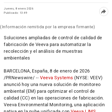
Jueves, 8 enero 2026
Publicado: 13:49
Abri
(Información remitida por la empresa firmante)
Soluciones ampliadas de control de calidad de
fabricación de Veeva para automatizar la
recolección y el análisis de muestras
ambientales
BARCELONA, España
,
8 de enero de 2026
/PRNewswire/ --
Veeva Systems
(NYSE: VEEV)
anunció hoy una nueva solución de monitoreo
ambiental (EM) para optimizar el control de
calidad (CC) en las operaciones de fabricación.
Veeva Environmental Monitoring, una aplicación
nativa en la nube unificada con
Veeva LIMS
,