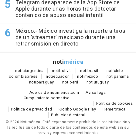
Telegram desaparece de la App Store de
Apple durante unas horas tras detectar
contenido de abuso sexual infantil
México.- México investiga la muerte a tiros
de un 'streamer' mexicano durante una
retransmisión en directo
noti
mérica
notici
argentina
noti
bolivia
noti
brasil
noti
chile
colombia
press
noti
ecuador
noti
méxico
noti
panama
noti
paraguay
noti
perú
noti
uruguay
Acerca de notimerica.com
Aviso legal
Cumplimiento normativo
Política de cookies
Política de privacidad
Kiosko Google Play
Hemeroteca
Publicidad estatal
© 2026 Notimérica.
Está expresamente prohibida la redistribución y
la redifusión de todo o parte de los contenidos de esta web sin su
previo y expreso consentimiento.