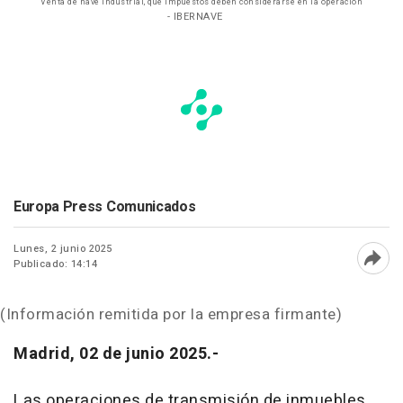
Venta de nave industrial, qué impuestos deben considerarse en la operación
- IBERNAVE
Europa Press Comunicados
Lunes, 2 junio 2025
Publicado: 14:14
Abri
(Información remitida por la empresa firmante)
Madrid, 02 de junio 2025.-
Las operaciones de transmisión de inmuebles