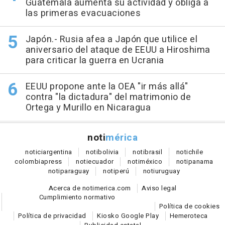
Guatemala aumenta su actividad y obliga a
las primeras evacuaciones
Japón.- Rusia afea a Japón que utilice el
aniversario del ataque de EEUU a Hiroshima
para criticar la guerra en Ucrania
EEUU propone ante la OEA "ir más allá"
contra "la dictadura" del matrimonio de
Ortega y Murillo en Nicaragua
noti
mérica
notici
argentina
noti
bolivia
noti
brasil
noti
chile
colombia
press
noti
ecuador
noti
méxico
noti
panama
noti
paraguay
noti
perú
noti
uruguay
Acerca de notimerica.com
Aviso legal
Cumplimiento normativo
Política de cookies
Política de privacidad
Kiosko Google Play
Hemeroteca