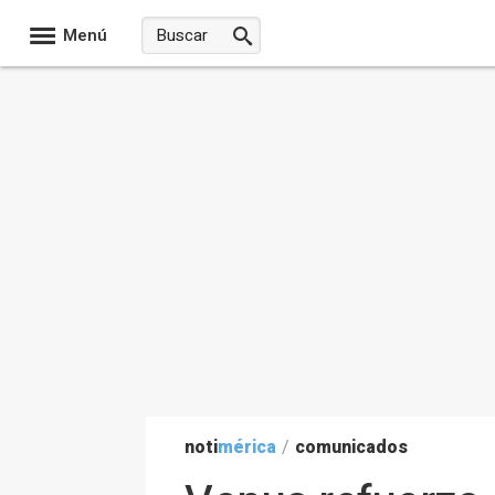
Menú
noti
mérica
/
comunicados