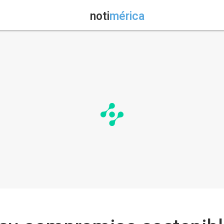
noti
mérica