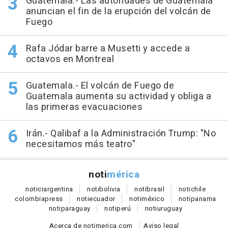
Guatemala.- Las autoridades de Guatemala
anuncian el fin de la erupción del volcán de
Fuego
Rafa Jódar barre a Musetti y accede a
octavos en Montreal
Guatemala.- El volcán de Fuego de
Guatemala aumenta su actividad y obliga a
las primeras evacuaciones
Irán.- Qalibaf a la Administración Trump: "No
necesitamos más teatro"
noti
mérica
notici
argentina
noti
bolivia
noti
brasil
noti
chile
colombia
press
noti
ecuador
noti
méxico
noti
panama
noti
paraguay
noti
perú
noti
uruguay
Acerca de notimerica.com
Aviso legal