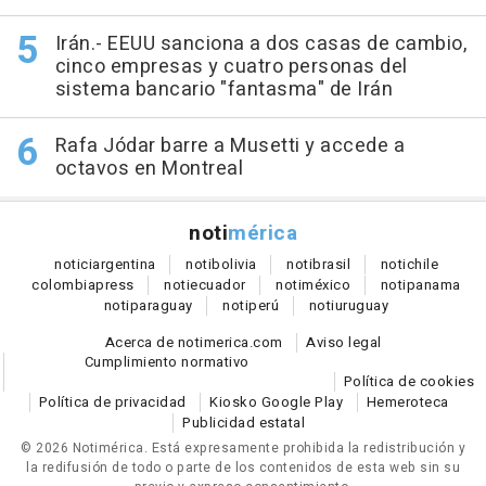
Irán.- EEUU sanciona a dos casas de cambio,
cinco empresas y cuatro personas del
sistema bancario "fantasma" de Irán
Rafa Jódar barre a Musetti y accede a
octavos en Montreal
noti
mérica
notici
argentina
noti
bolivia
noti
brasil
noti
chile
colombia
press
noti
ecuador
noti
méxico
noti
panama
noti
paraguay
noti
perú
noti
uruguay
Acerca de notimerica.com
Aviso legal
Cumplimiento normativo
Política de cookies
Política de privacidad
Kiosko Google Play
Hemeroteca
Publicidad estatal
© 2026 Notimérica.
Está expresamente prohibida la redistribución y
la redifusión de todo o parte de los contenidos de esta web sin su