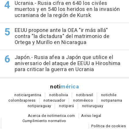
Ucrania.- Rusia cifra en 640 los civiles
muertos y en 540 los heridos en la invasión
ucraniana de la región de Kursk
EEUU propone ante la OEA "ir más allá"
contra "la dictadura" del matrimonio de
Ortega y Murillo en Nicaragua
Japón.- Rusia afea a Japón que utilice el
aniversario del ataque de EEUU a Hiroshima
para criticar la guerra en Ucrania
noti
mérica
notici
argentina
noti
bolivia
noti
brasil
noti
chile
colombia
press
noti
ecuador
noti
méxico
noti
panama
noti
paraguay
noti
perú
noti
uruguay
Acerca de notimerica.com
Aviso legal
Cumplimiento normativo
Política de cookies