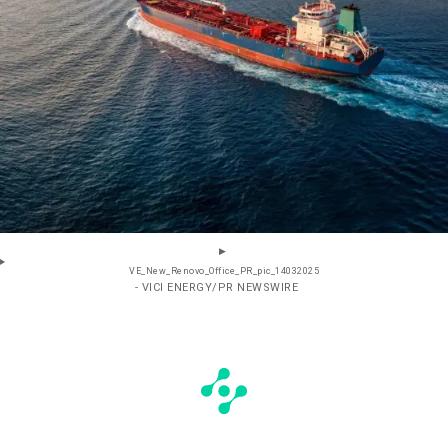
VE_New_Renovo_Office_PR_pic_14032025
- VICI ENERGY/PR NEWSWIRE