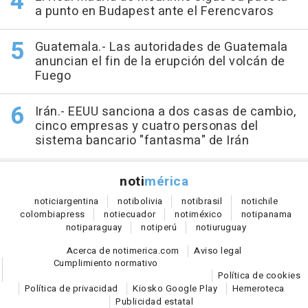
a punto en Budapest ante el Ferencvaros
Guatemala.- Las autoridades de Guatemala
anuncian el fin de la erupción del volcán de
Fuego
Irán.- EEUU sanciona a dos casas de cambio,
cinco empresas y cuatro personas del
sistema bancario "fantasma" de Irán
noti
mérica
notici
argentina
noti
bolivia
noti
brasil
noti
chile
colombia
press
noti
ecuador
noti
méxico
noti
panama
noti
paraguay
noti
perú
noti
uruguay
Acerca de notimerica.com
Aviso legal
Cumplimiento normativo
Política de cookies
Política de privacidad
Kiosko Google Play
Hemeroteca
Publicidad estatal