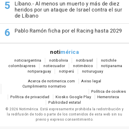
Líbano.- Al menos un muerto y más de diez
heridos por un ataque de Israel contra el sur
de Líbano
Pablo Ramón ficha por el Racing hasta 2029
noti
mérica
notici
argentina
noti
bolivia
noti
brasil
noti
chile
colombia
press
noti
ecuador
noti
méxico
noti
panama
noti
paraguay
noti
perú
noti
uruguay
Acerca de notimerica.com
Aviso legal
Cumplimiento normativo
Política de cookies
Política de privacidad
Kiosko Google Play
Hemeroteca
Publicidad estatal
© 2026 Notimérica.
Está expresamente prohibida la redistribución y
la redifusión de todo o parte de los contenidos de esta web sin su
previo y expreso consentimiento.