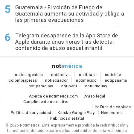
Guatemala.- El volcán de Fuego de
Guatemala aumenta su actividad y obliga a
las primeras evacuaciones
Telegram desaparece de la App Store de
Apple durante unas horas tras detectar
contenido de abuso sexual infantil
noti
mérica
notici
argentina
noti
bolivia
noti
brasil
noti
chile
colombia
press
noti
ecuador
noti
méxico
noti
panama
noti
paraguay
noti
perú
noti
uruguay
Acerca de notimerica.com
Aviso legal
Cumplimiento normativo
Política de cookies
Política de privacidad
Kiosko Google Play
Hemeroteca
Publicidad estatal
© 2026 Notimérica.
Está expresamente prohibida la redistribución y
la redifusión de todo o parte de los contenidos de esta web sin su