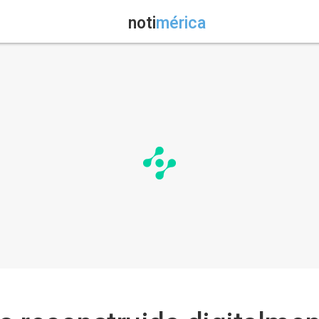
noti
mérica