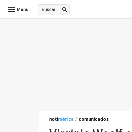
Menú
noti
mérica
/
comunicados