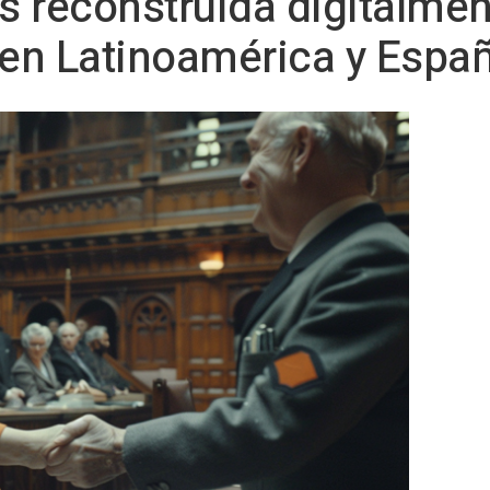
es reconstruida digitalme
 en Latinoamérica y Espa