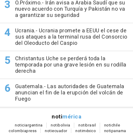
O.Próximo.- Irán avisa a Arabia Saudí que su
nuevo acuerdo con Turquía y Pakistán no va
a garantizar su seguridad
Ucrania.- Ucrania promete a EEUU el cese de
sus ataques a la terminal rusa del Consorcio
del Oleoducto del Caspio
Christantus Uche se perderá toda la
temporada por una grave lesión en su rodilla
derecha
Guatemala.- Las autoridades de Guatemala
anuncian el fin de la erupción del volcán de
Fuego
noti
mérica
notici
argentina
noti
bolivia
noti
brasil
noti
chile
colombia
press
noti
ecuador
noti
méxico
noti
panama