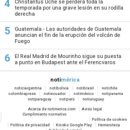
Christantus Uche se perderá toda la
temporada por una grave lesión en su rodilla
derecha
Guatemala.- Las autoridades de Guatemala
anuncian el fin de la erupción del volcán de
Fuego
El Real Madrid de Mourinho sigue su puesta
a punto en Budapest ante el Ferencvaros
noti
mérica
notici
argentina
noti
bolivia
noti
brasil
noti
chile
colombia
press
noti
ecuador
noti
méxico
noti
panama
noti
paraguay
noti
perú
noti
uruguay
Acerca de notimerica.com
Aviso legal
Cumplimiento normativo
Política de cookies
Política de privacidad
Kiosko Google Play
Hemeroteca