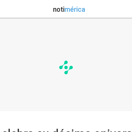
noti
mérica