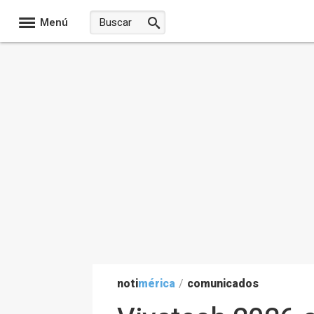
Menú
noti
mérica
/
comunicados