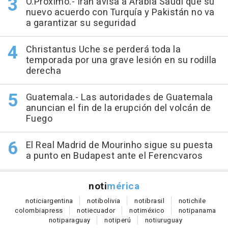
O.Próximo.- Irán avisa a Arabia Saudí que su
nuevo acuerdo con Turquía y Pakistán no va
a garantizar su seguridad
Christantus Uche se perderá toda la
temporada por una grave lesión en su rodilla
derecha
Guatemala.- Las autoridades de Guatemala
anuncian el fin de la erupción del volcán de
Fuego
El Real Madrid de Mourinho sigue su puesta
a punto en Budapest ante el Ferencvaros
noti
mérica
notici
argentina
noti
bolivia
noti
brasil
noti
chile
colombia
press
noti
ecuador
noti
méxico
noti
panama
noti
paraguay
noti
perú
noti
uruguay