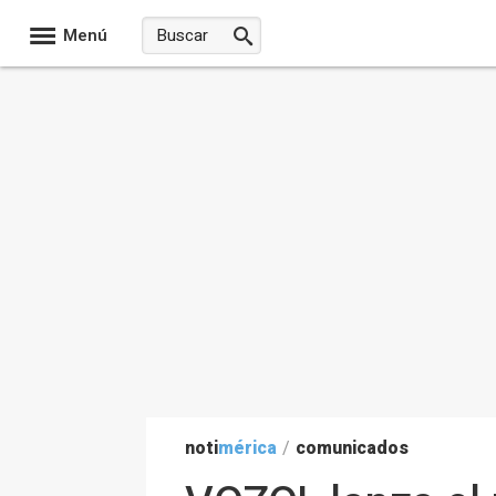
Menú
noti
mérica
/
comunicados