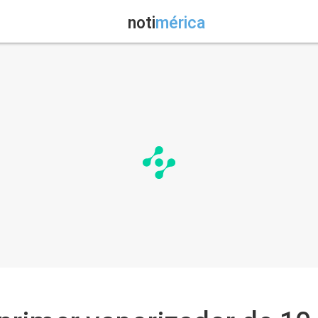
noti
mérica