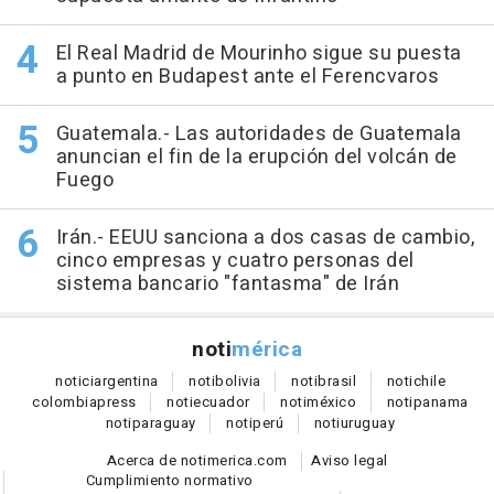
El Real Madrid de Mourinho sigue su puesta
a punto en Budapest ante el Ferencvaros
Guatemala.- Las autoridades de Guatemala
anuncian el fin de la erupción del volcán de
Fuego
Irán.- EEUU sanciona a dos casas de cambio,
cinco empresas y cuatro personas del
sistema bancario "fantasma" de Irán
noti
mérica
notici
argentina
noti
bolivia
noti
brasil
noti
chile
colombia
press
noti
ecuador
noti
méxico
noti
panama
noti
paraguay
noti
perú
noti
uruguay
Acerca de notimerica.com
Aviso legal
Cumplimiento normativo