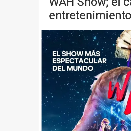
WAH Show; el ca
entretenimient