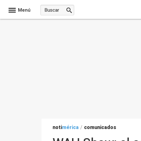
Menú
noti
mérica
/
comunicados