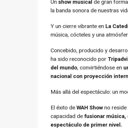
Un
show musical
de gran format
la banda sonora de nuestras vid
Y un cierre vibrante en
La Cated
música, cócteles y una atmósfera
Concebido, producido y desarrol
ha sido reconocido por
Tripadv
del mundo
, convirtiéndose en
u
nacional con proyección inter
Más allá del espectáculo: un m
El éxito de
WAH Show
no reside 
capacidad de
fusionar música,
espectáculo de primer nivel.