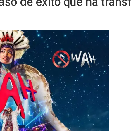
so de éxito que ha trans
o