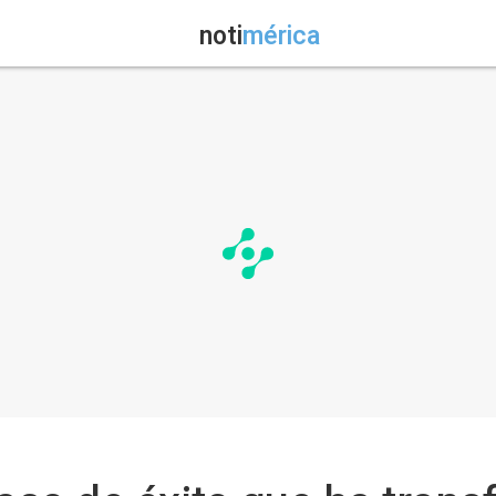
noti
mérica