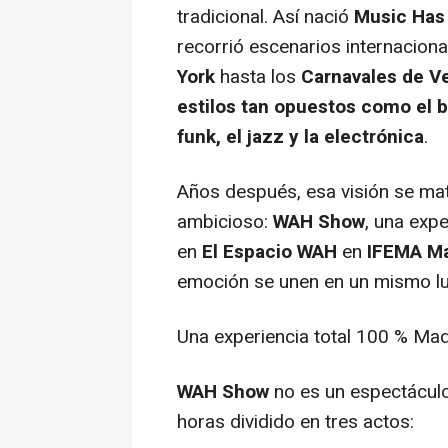
tradicional. Así nació
Music Has
recorrió escenarios internacion
York
hasta los
Carnavales de V
estilos tan opuestos como el b
funk, el jazz y la electrónica
.
Años después, esa visión se ma
ambicioso:
WAH Show
, una exp
en
El Espacio WAH
en
IFEMA Ma
emoción se unen en un mismo lu
Una experiencia total 100 % Mad
WAH Show
no es un espectáculo 
horas dividido en tres actos: